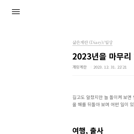
본문 바로가기
삶은계란 (Diary)/일상
2023년을 마무리
걔랑계란
2023. 12. 31. 22:21
길고도 알찼지만 늘 돌이켜 보면 별
올 해를 뒤돌아 보며 어떤 일이 
여행, 출사