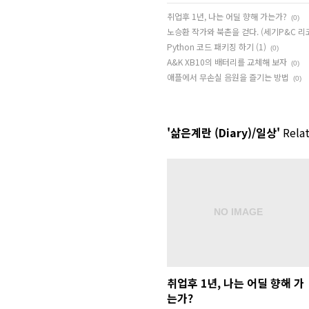
취업후 1년, 나는 어딜 향해 가는가?
(0)
노승환 작가와 북촌을 걷다. (세기P&C 리
Python 코드 패키징 하기 (1)
(0)
A&K XB10의 배터리를 교체해 보자
(0)
애플에서 무손실 음원을 즐기는 방법
(0)
'삶은계란 (Diary)/일상'
Relat
취업후 1년, 나는 어딜 향해 가
는가?