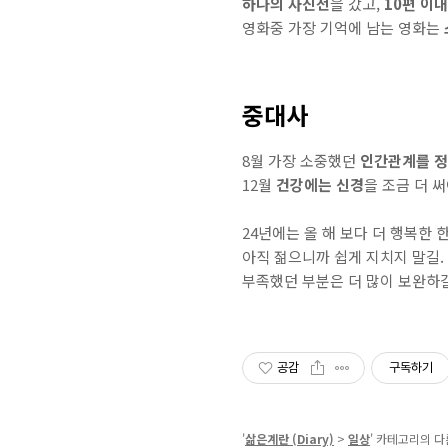
하나의 사진전
을 갔고,
10편 이
영화중 가장 기억에 남는 영화는
중대사
8월 가장 소중했던
인간관계를 
12월
건강에는 신경
을 조금 더 
24년에는 올 해 보다 더 행복한 
아직 젊으니까 쉽게 지치지 말길.
부족했던 부분은 더 많이 보완하길
공감
구독하기
'
삶은계란 (Diary)
>
일상
' 카테고리의 다