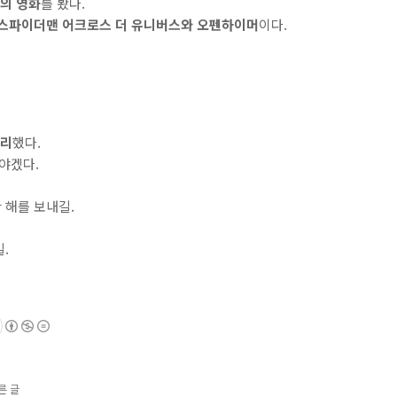
내의 영화
를 봤다.
스파이더맨 어크로스 더 유니버스와 오펜하이머
이다.
정리
했다.
써야겠다.
한 해를 보내길.
.
른 글