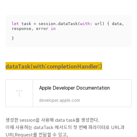
let
 task = session.dataTask(
with
: url) { data, 
response, error 
in
}
dataTask(with:completionHandler:)
Apple Developer Documentation
developer.apple.com
생성한 session을 사용해 data task를 생성한다.
이때 사용하는 dataTask 메서드의 첫 번째 파라미터로 URL과
URLRequest를 전달할 수 있고,