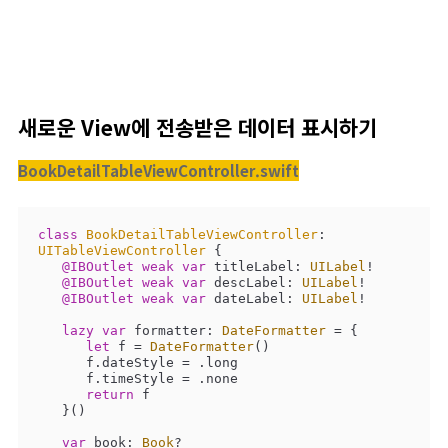
새로운 View에 전송받은 데이터 표시하기
BookDetailTableViewController.swift
class
BookDetailTableViewController
: 
UITableViewController
{

@IBOutlet
weak
var
 titleLabel: 
UILabel
!

@IBOutlet
weak
var
 descLabel: 
UILabel
!

@IBOutlet
weak
var
 dateLabel: 
UILabel
!

lazy
var
 formatter: 
DateFormatter
=
 {

let
 f 
=
DateFormatter
()

      f.dateStyle 
=
 .long

      f.timeStyle 
=
 .none

return
 f

   }()

var
 book: 
Book
?
