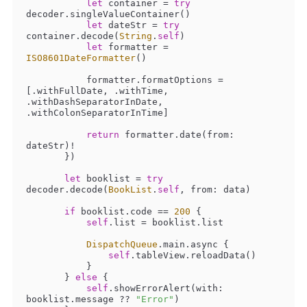
let
 container 
=
try
decoder.singleValueContainer()

let
 dateStr 
=
try
container.decode(
String
.
self
)

let
 formatter 
=
ISO8601DateFormatter
()

           formatter.formatOptions 
=
[.withFullDate, .withTime, 
.withDashSeparatorInDate, 
.withColonSeparatorInTime]

return
 formatter.date(from: 
dateStr)
!
       })

let
 booklist 
=
try
decoder.decode(
BookList
.
self
, from: data)

if
 booklist.code 
==
200
 {

self
.list 
=
 booklist.list

DispatchQueue
.main.async {

self
.tableView.reloadData()

           }

       } 
else
 {

self
.showErrorAlert(with: 
booklist.message 
??
"Error"
)
