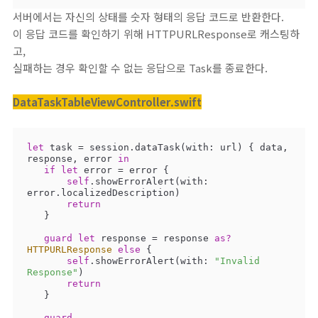
서버에서는 자신의 상태를 숫자 형태의 응답 코드로 반환한다.
이 응답 코드를 확인하기 위해 HTTPURLResponse로 캐스팅하
고,
실패하는 경우 확인할 수 없는 응답으로 Task를 종료한다.
DataTaskTableViewController.swift
let
 task 
=
 session.dataTask(with: url) { data, 
response, error 
in
if
let
 error 
=
 error {

self
.showErrorAlert(with: 
error.localizedDescription)

return
   }

guard
let
 response 
=
 response 
as?
HTTPURLResponse
else
 {

self
.showErrorAlert(with: 
"Invalid 
Response"
)

return
   }

guard