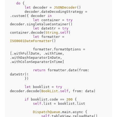
do
 {

let
 decoder 
=
JSONDecoder
()

       decoder.dateDecodingStrategy 
=
.custom({ decoder 
in
let
 container 
=
try
decoder.singleValueContainer()

let
 dateStr 
=
try
container.decode(
String
.
self
)

let
 formatter 
=
ISO8601DateFormatter
()

           formatter.formatOptions 
=
[.withFullDate, .withTime, 
.withDashSeparatorInDate, 
.withColonSeparatorInTime]

return
 formatter.date(from: 
dateStr)
!
       })

let
 booklist 
=
try
decoder.decode(
BookList
.
self
, from: data)

if
 booklist.code 
==
200
 {

self
.list 
=
 booklist.list

DispatchQueue
.main.async {

self
.tableView.reloadData()
