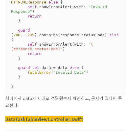
HTTPURLResponse
else
 {

self
.showErrorAlert(with: 
"Invalid 
Response"
)

return
   }

guard
(
200
...
299
).contains(response.statusCode) 
else
{

self
.showErrorAlert(with: 
"
\
(response.statusCode)
"
)

return
   }

guard
let
 data 
=
 data 
else
 {

fatalError
(
"Invalid Data"
)

   }

}
서버에서 data가 제대로 전달됐는지 확인하고, 문제가 있다면 종
료한다.
DataTaskTableViewController.swift