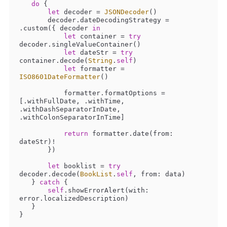
do
 {

let
 decoder 
=
JSONDecoder
()

       decoder.dateDecodingStrategy 
=
.custom({ decoder 
in
let
 container 
=
try
decoder.singleValueContainer()

let
 dateStr 
=
try
container.decode(
String
.
self
)

let
 formatter 
=
ISO8601DateFormatter
()

           formatter.formatOptions 
=
[.withFullDate, .withTime, 
.withDashSeparatorInDate, 
.withColonSeparatorInTime]

return
 formatter.date(from: 
dateStr)
!
       })

let
 booklist 
=
try
decoder.decode(
BookList
.
self
, from: data)

   } 
catch
 {

self
.showErrorAlert(with: 
error.localizedDescription)

   }

}