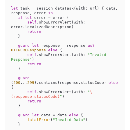
let
 task 
=
 session.dataTask(with: url) { data, 
response, error 
in
if
let
 error 
=
 error {

self
.showErrorAlert(with: 
error.localizedDescription)

return
   }

guard
let
 response 
=
 response 
as?
HTTPURLResponse
else
 {

self
.showErrorAlert(with: 
"Invalid 
Response"
)

return
   }

guard
(
200
...
299
).contains(response.statusCode) 
else
{

self
.showErrorAlert(with: 
"
\
(response.statusCode)
"
)

return
   }

guard
let
 data 
=
 data 
else
 {

fatalError
(
"Invalid Data"
)

   }
