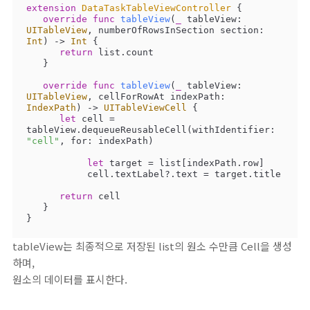
extension
DataTaskTableViewController
{

override
func
tableView
(
_
tableView
: 
UITableView
, 
numberOfRowsInSection
section
: 
Int
)
 -> 
Int
 {

return
 list.count

   }

override
func
tableView
(
_
tableView
: 
UITableView
, 
cellForRowAt
indexPath
: 
IndexPath
)
 -> 
UITableViewCell
 {

let
 cell 
=
tableView.dequeueReusableCell(withIdentifier: 
"cell"
, for: indexPath)

let
 target 
=
 list[indexPath.row]

	   cell.textLabel
?
.text 
=
 target.title

return
 cell

   }

}
tableView는 최종적으로 저장된 list의 원소 수만큼 Cell을 생성
하며,
원소의 데이터를 표시한다.