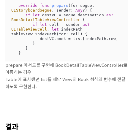
override
func
prepare
(
for
segue
: 
UIStoryboardSegue
, 
sender
: 
Any
?
)
 {

if
let
 destVC 
=
 segue.destination 
as?
BookDetailTableViewController
 {

if
let
 cell 
=
 sender 
as?
UITableViewCell
, 
let
 indexPath 
=
tableView.indexPath(for: cell) {

            destVC.book 
=
 list[indexPath.row]

         }

      }

   }
prepare 메서드를 구현해 BookDetailTableViewController로
이동하는 경우
Table에 표시했던 list를 해당 View의 Book 형식의 변수에 전달
하도록 구현한다.
결과