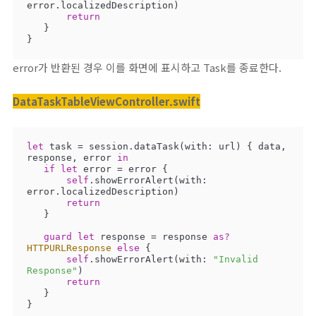
error.localizedDescription)

return
   }

}
error가 반환된 경우 이를 화면에 표시하고 Task를 종료한다.
DataTaskTableViewController.swift
let
 task 
=
 session.dataTask(with: url) { data, 
response, error 
in
if
let
 error 
=
 error {

self
.showErrorAlert(with: 
error.localizedDescription)

return
   }

guard
let
 response 
=
 response 
as?
HTTPURLResponse
else
 {

self
.showErrorAlert(with: 
"Invalid 
Response"
)

return
   }

}