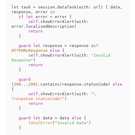
let
 task 
=
 session.dataTask(with: url) { data, 
response, error 
in
if
let
 error 
=
 error {

self
.showErrorAlert(with: 
error.localizedDescription)

return
   }

guard
let
 response 
=
 response 
as?
HTTPURLResponse
else
 {

self
.showErrorAlert(with: 
"Invalid 
Response"
)

return
   }

guard
(
200
...
299
).contains(response.statusCode) 
else
{

self
.showErrorAlert(with: 
"
\
(response.statusCode)
"
)

return
   }

guard
let
 data 
=
 data 
else
 {

fatalError
(
"Invalid Data"
)

   }
