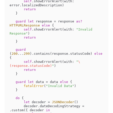
self
.showErrorAlert(with: 
error.localizedDescription)

return
   }

guard
let
 response 
=
 response 
as?
HTTPURLResponse
else
 {

self
.showErrorAlert(with: 
"Invalid 
Response"
)

return
   }

guard
(
200
...
299
).contains(response.statusCode) 
else
{

self
.showErrorAlert(with: 
"
\
(response.statusCode)
"
)

return
   }

guard
let
 data 
=
 data 
else
 {

fatalError
(
"Invalid Data"
)

   }

do
 {

let
 decoder 
=
JSONDecoder
()

       decoder.dateDecodingStrategy 
=
.custom({ decoder 
in