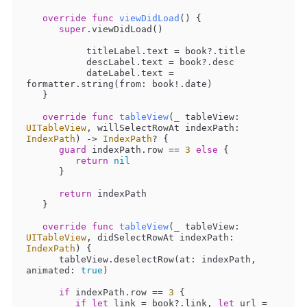
override
func
viewDidLoad
()
 {

super
.viewDidLoad()

	   titleLabel.text 
=
 book
?
.title

	   descLabel.text 
=
 book
?
.desc

	   dateLabel.text 
=
formatter.string(from: book
!
.date)

   }

override
func
tableView
(
_
tableView
: 
UITableView
, 
willSelectRowAt
indexPath
: 
IndexPath
)
 -> 
IndexPath
? {

guard
 indexPath.row 
==
3
else
 {

return
nil
      }

return
 indexPath

   }

override
func
tableView
(
_
tableView
: 
UITableView
, 
didSelectRowAt
indexPath
: 
IndexPath
)
 {

      tableView.deselectRow(at: indexPath, 
animated: 
true
)

if
 indexPath.row 
==
3
 {

if
let
 link 
=
 book
?
.link, 
let
 url 
=