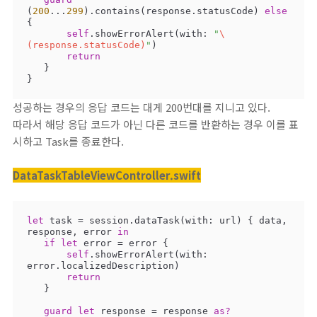
(
200
...
299
).contains(response.statusCode) 
else
{

self
.showErrorAlert(with: 
"
\
(response.statusCode)
"
)

return
   }

}
성공하는 경우의 응답 코드는 대게 200번대를 지니고 있다.
따라서 해당 응답 코드가 아닌 다른 코드를 반환하는 경우 이를 표
시하고 Task를 종료한다.
DataTaskTableViewController.swift
let
 task 
=
 session.dataTask(with: url) { data, 
response, error 
in
if
let
 error 
=
 error {

self
.showErrorAlert(with: 
error.localizedDescription)

return
   }

guard
let
 response 
=
 response 
as?