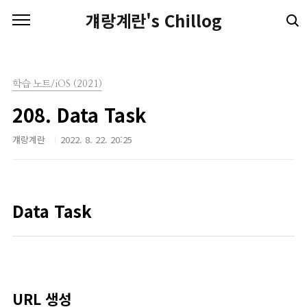
본문 바로가기
걔랑계란's Chillog
학습 노트/iOS (2021)
208. Data Task
걔랑계란
2022. 8. 22. 20:25
Data Task
URL 생성