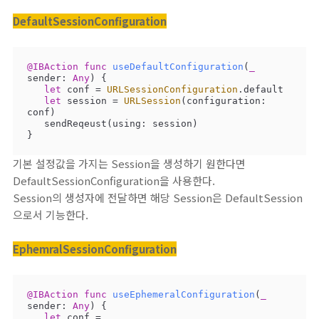
DefaultSessionConfiguration
@IBAction
func
useDefaultConfiguration
(
_
sender
: 
Any
)
 {

let
 conf 
=
URLSessionConfiguration
.default

let
 session 
=
URLSession
(configuration: 
conf)

   sendReqeust(using: session)

}
기본 설정값을 가지는 Session을 생성하기 원한다면
DefaultSessionConfiguration을 사용한다.
Session의 생성자에 전달하면 해당 Session은 DefaultSession
으로서 기능한다.
EphemralSessionConfiguration
@IBAction
func
useEphemeralConfiguration
(
_
sender
: 
Any
)
 {

let
 conf 
=