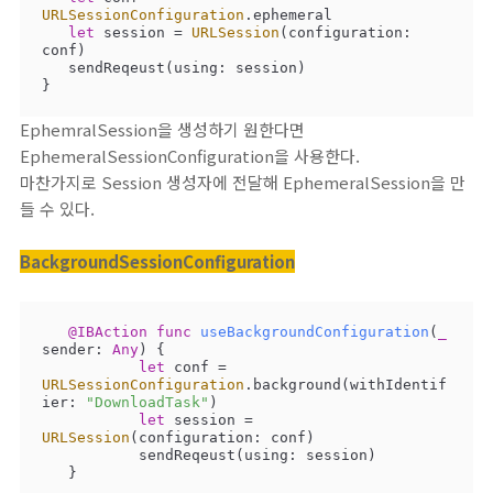
URLSessionConfiguration
.ephemeral

let
 session 
=
URLSession
(configuration: 
conf)

   sendReqeust(using: session)

}
EphemralSession을 생성하기 원한다면
EphemeralSessionConfiguration을 사용한다.
마찬가지로 Session 생성자에 전달해 EphemeralSession을 만
들 수 있다.
BackgroundSessionConfiguration
@IBAction
func
useBackgroundConfiguration
(
_
sender
: 
Any
)
 {

let
 conf 
=
URLSessionConfiguration
.background(withIdentif
ier: 
"DownloadTask"
)

let
 session 
=
URLSession
(configuration: conf)

	   sendReqeust(using: session)

   }