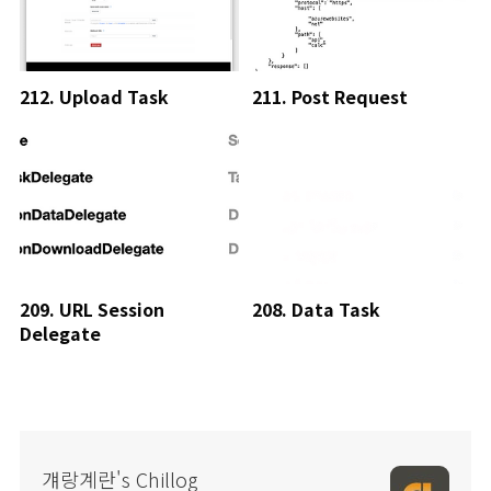
212. Upload Task
211. Post Request
209. URL Session
208. Data Task
Delegate
걔랑계란's Chillog