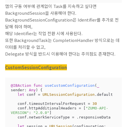
앱의 구동 여부에 관계없이 Task를 지속하고 싶다면
BackgroundSession을 사용해야 한다.
BackgroundSessionConfiguration은 Identifier를 추가로 전
달해 줘야 하며,
해당 Identifier는 작업 전환 시에 사용된다.
또한 BackgroundTask는 CompletionHandler 방식으로는 데
이터를 처리할 수 없고,
Delegate 방식을 반드시 이용해야 한다는 주의점도 존재한다.
CustomSessionConfiguration
@IBAction
func
useCustomConfiguration
(
_
sender
: 
Any
)
 {

let
 conf 
=
URLSessionConfiguration
.default

   conf.timeoutIntervalForRequest 
=
30
   conf.httpAdditionalHeaders 
=
 [
"ZUMO-API-
VERSION"
: 
"2.0.0"
]

   conf.networkServiceType 
=
 .responsiveData

let
 session 
=
URLSession
(configuration: 