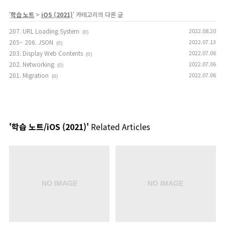
'
학습 노트
>
iOS (2021)
' 카테고리의 다른 글
207. URL Loading System
2022.08.20
(0)
205~ 206. JSON
2022.07.13
(0)
203. Display Web Contents
2022.07.06
(0)
202. Networking
2022.07.06
(0)
201. Migration
2022.07.06
(0)
'학습 노트/iOS (2021)'
Related Articles