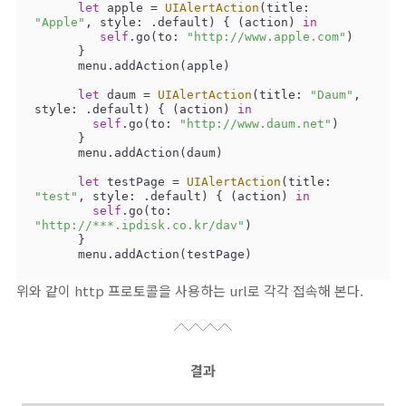
let
 apple 
=
UIAlertAction
(title: 
"Apple"
, style: .default) { (action) 
in
self
.go(to: 
"http://www.apple.com"
)

      }

      menu.addAction(apple)

let
 daum 
=
UIAlertAction
(title: 
"Daum"
, 
style: .default) { (action) 
in
self
.go(to: 
"http://www.daum.net"
)

      }

      menu.addAction(daum)

let
 testPage 
=
UIAlertAction
(title: 
"test"
, style: .default) { (action) 
in
self
.go(to: 
"http://***.ipdisk.co.kr/dav"
)

      }

      menu.addAction(testPage)
위와 같이 http 프로토콜을 사용하는 url로 각각 접속해 본다.
결과