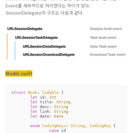
Event를 세부적으로 처리한다는 차이가 있다.
SessionDelegate의 구조는 다음과 같다.
Model.swift
struct
Book
: 
Codable
{

let
 id: 
Int
let
 title: 
String
let
 desc: 
String
let
 link: 
String
let
 date: 
Date
enum
CodingKeys
: 
String
, 
CodingKey
{

case
 id
