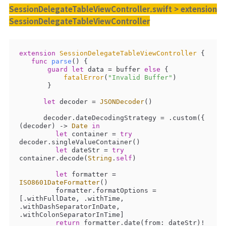
SessionDelegateTableViewController.swift > extension
SessionDelegateTableViewController
extension
SessionDelegateTableViewController
{

func
parse
()
 {

guard
let
 data 
=
 buffer 
else
 {

fatalError
(
"Invalid Buffer"
)

       }

let
 decoder 
=
JSONDecoder
()

      decoder.dateDecodingStrategy 
=
 .custom({ 
(decoder) -> 
Date
in
let
 container 
=
try
decoder.singleValueContainer()

let
 dateStr 
=
try
container.decode(
String
.
self
)

let
 formatter 
=
ISO8601DateFormatter
()

         formatter.formatOptions 
=
[.withFullDate, .withTime, 
.withDashSeparatorInDate, 
.withColonSeparatorInTime]

return
 formatter.date(from: dateStr)
!