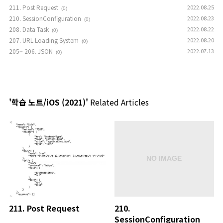
211. Post Request
2022.08.25
(0)
210. SessionConfiguration
2022.08.23
(0)
208. Data Task
2022.08.22
(0)
207. URL Loading System
2022.08.20
(0)
205~ 206. JSON
2022.07.13
(0)
'학습 노트/iOS (2021)'
Related Articles
211. Post Request
210.
SessionConfiguration