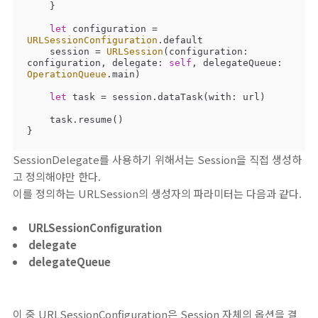
    }

let
 configuration 
=
URLSessionConfiguration
.default

    session 
=
URLSession
(configuration: 
configuration, delegate: 
self
, delegateQueue: 
OperationQueue
.main)

let
 task 
=
 session.dataTask(with: url)

    task.resume()

}
SessionDelegate를 사용하기 위해서는 Session을 직접 생성하
고 정의해야만 한다.
이를 정의하는 URLSession의 생성자의 파라미터는 다음과 같다.
URLSessionConfiguration
delegate
delegateQueue
이 중 URLSessionConfiguration은 Session 자체의 옵션을 결