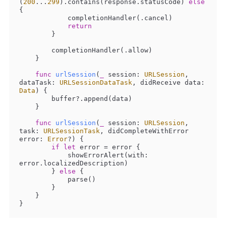
(
200
...
299
).contains(response.statusCode) 
else
{

            completionHandler(.cancel)

return
        }

        completionHandler(.allow)

    }

func
urlSession
(
_
session
: 
URLSession
, 
dataTask
: 
URLSessionDataTask
, 
didReceive
data
: 
Data
)
 {

        buffer
?
.append(data)

    }

func
urlSession
(
_
session
: 
URLSession
, 
task
: 
URLSessionTask
, 
didCompleteWithError
error
: 
Error
?)
 {

if
let
 error 
=
 error {

            showErrorAlert(with: 
error.localizedDescription)

        } 
else
 {

            parse()

        }

    }

}