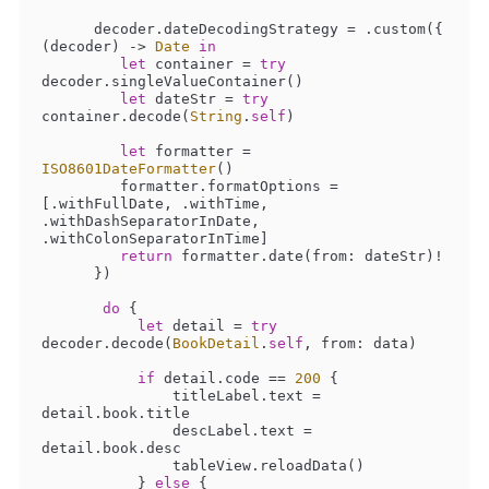
      decoder.dateDecodingStrategy 
=
 .custom({ 
(decoder) -> 
Date
in
let
 container 
=
try
decoder.singleValueContainer()

let
 dateStr 
=
try
container.decode(
String
.
self
)

let
 formatter 
=
ISO8601DateFormatter
()

         formatter.formatOptions 
=
[.withFullDate, .withTime, 
.withDashSeparatorInDate, 
.withColonSeparatorInTime]

return
 formatter.date(from: dateStr)
!
      })

do
 {

let
 detail 
=
try
decoder.decode(
BookDetail
.
self
, from: data)

if
 detail.code 
==
200
 {

               titleLabel.text 
=
detail.book.title

               descLabel.text 
=
detail.book.desc

               tableView.reloadData()

           } 
else
 {
