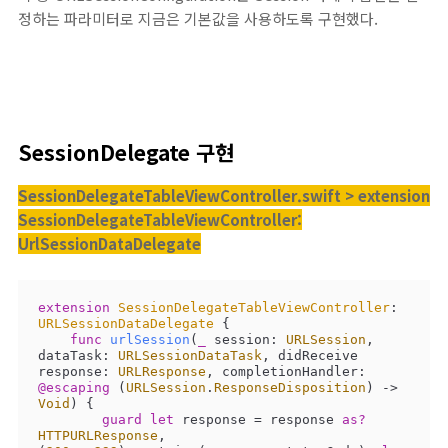
정하는 파라미터로 지금은 기본값을 사용하도록 구현했다.
SessionDelegate 구현
SessionDelegateTableViewController.swift > extension
SessionDelegateTableViewController:
UrlSessionDataDelegate
extension
SessionDelegateTableViewController
: 
URLSessionDataDelegate
{

func
urlSession
(
_
session
: 
URLSession
, 
dataTask
: 
URLSessionDataTask
, 
didReceive
response
: 
URLResponse
, 
completionHandler
: 
@escaping
 (
URLSession
.
ResponseDisposition
) -> 
Void
)
 {

guard
let
 response 
=
 response 
as?
HTTPURLResponse
, 