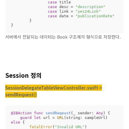
case
 title

case
 desc 
=
"description"
case
 link 
=
"yes24Link"
case
 date 
=
"publicationDate"
	}

}
서버에서 전달되는 데이터는 Book 구조체의 형식으로 저장한다.
Session 정의
SessionDelegateTableViewController.swift >
sendRequest()
@IBAction
func
sendReqeust
(
_
sender
: 
Any
)
 {

guard
let
 url 
=
URL
(string: sampleUrl) 
else
 {

fatalError
(
"Invalid URL"
)
