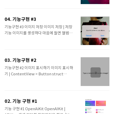
이 되는 상황은 미리 차단하는 것도 방법이다.
앱 설정 | 화면 방향 고정하기 인터페이스를 디
자인할 때 offset 등의 고정값을 사용하지 않
04. 기능구현 #3
았기 때문에 큰 문제는 없지만, 이렇게 화면의
기능구현 #3 이미지 저장 이미지 저장 | 저장
방향이 바뀌면 서로의 영역을 침범하는 문제가
기능 이미지를 생성하다 마음에 들면 앨범에
생긴다. 따라서 이 앱에서는 Portrait 모드만
저장해 공유할 수 있도록 기능을 구현한다.
지원하도록 앱의 Deployment Info를 변경
.toolbar { ToolbarItem(placement:
한다. 이제부터 이 앱은 iPhone의 Portrait
.navigationBarLeading) {
모드 상태로만 제공된다. 앱 설정 | 화면 모드
NavigationLink { InfoView() } label: {
고정하기 애플은 iOS13부터 darkmode를 지
03. 기능구현 #2
Image(systemName: "info.circle") } }
원하기 시작했다. 기본으로 제공하는 API에는
기능구현 #2 이미지 표시하기 이미지 표시하
ToolbarItem(placement:
대비가 돼있어 크게 신경 쓸 부분은 없..
기 | ContentView > Button struct
.navigationBarTrailing) { Button {
ContentView: View { @ObservedObject
//share } label: { Image(systemName:
var viewModel = ViewModel() @State
"square.and.arrow.up") } } } 앞서 생성한
var image: UIImage? @State var text =
ToolbarItem에 기능을 추가한다. .toolbar
"" var body: some View {
{ ToolbarItem(placement: ..
02. 기능 구현 #1
NavigationView { VStack { Spacer() 앞서
기능 구현 #1 OpenAiKit OpenAIKit |
초기화 한 ViewModel을 사용하기 위해