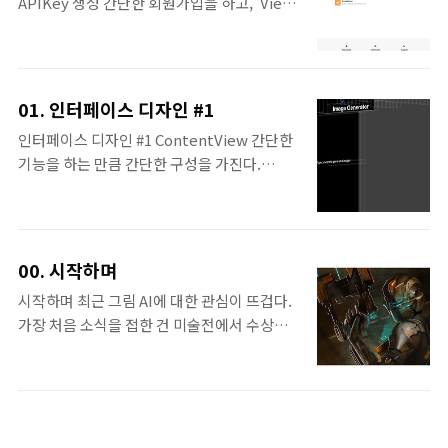
APIKey 생성 간단한 회원가입을 하고, 'View
ObsevedObject로 viewMocdel 인스턴스
API Keys'를 선택한다. 화면에 표시되는
를 생성한다. var body: some View {
'Create new secret key' 버튼을 눌러 API
NavigationView { VStack { Spacer() if
Key를 생성하면 되는데, 이후 표시되는 안내
let image = image { Image(uiImage:
창에 적혀있듯 확인창을 닫으면 Key는 더 이
image) .resi..
01. 인터페이스 디자인 #1
상 확인 할 수 있는 방법이 없다. 따라서 닫기
인터페이스 디자인 #1 ContentView 간단한
전에 복사 할 수 있도록 하고, 메모장 등에 적어
기능을 하는 만큼 간단한 구성을 가진다.
놓도록 하자. OpenAiKit | Import Swift
NavigationView toolbar ImageView
Package Manager를 사용해 Package를 추
TextView TextField Button
가한다. GitHub -
ContentView | NavigationView &
MarcoDotIO/OpenAIKit: Swift Package
Toolbar struct ContentView: View { var
for OpenAI's API Swift Package for
00. 시작하며
body: some View { NavigationView {
OpenAI's API. Contribu..
시작하며 최근 그림 AI에 대한 관심이 뜨겁다.
VStack { } .navigationTitle("Image
가장 처음 소식을 접한 건 미술전에서 수상을
Generator") .toolbar {
했다는 이야기였다. '미술전 1등' 이 그림 두고
ToolbarItem(placement:
시끌…"아주 더러운 일" 예술가 분노 인공지
.navigationBarLeading) { Button { //info
능(AI)이 그린 작품이 미술전에서 1위를 차지
} label: { Image(systemName:
하면서 예술가들을 중심으로 공정성 논란이 제
"info.circle") } } ToolbarItem(..
기되고 있다. 3일(현지시간) CNBC 등 외신에