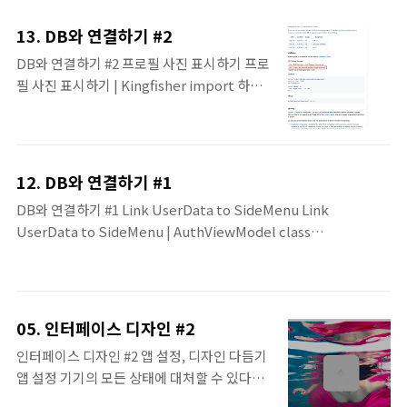
{ result, error in if let error = error { print("debug: failed to
signin \(error.localizedDescription)") return } guard let
13. DB와 연결하기 #2
user = result?.user else { return } self.userSession = user
DB와 연결하기 #2 프로필 사진 표시하기 프로
print(..
필 사진 표시하기 | Kingfisher import 하기
Kingfisher GitHub - onevcat/Kingfisher:
A lightweight, pure-Swift library for
downloading and caching images from
the web. A lightweight, pure-Swift
12. DB와 연결하기 #1
library for downloading and caching
DB와 연결하기 #1 Link UserData to SideMenu Link
images from the web. - GitHub -
UserData to SideMenu | AuthViewModel class
onevcat/Kingfisher: A lightweight,
AuthViewModel: ObservableObject { @Published var
pure-Swift library for downloading and
userSession: FirebaseAuth.User? @Published var
caching images from the web.
didAuthenticateUser = false @Published var currentUser:
github.com URL을 사용해..
User? private var tempUserSession: FirebaseAuth.User?
05. 인터페이스 디자인 #2
private let service = UserService() init() { self.userSession
인터페이스 디자인 #2 앱 설정, 디자인 다듬기
= Auth.auth().currentUser fetchUser() } 현재 접..
앱 설정 기기의 모든 상태에 대처할 수 있다면
더할 나위 없이 좋겠지만, 가진이 없다면 예상