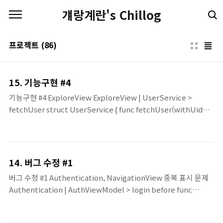
본문 바로가기
걔랑계란's Chillog
프로젝트
(86)
15. 기능구현 #4
기능구현 #4 ExploreView ExploreView | UserService >
fetchUser struct UserService { func fetchUser(withUid
uid: String, completion: @escaping(User) -> Void) {
Firestore.firestore().collection("users").document(uid).ge
{ snapshot, _ in guard let snapshot = snapshot else { return
} guard let user = try? snapshot.data(as: User.self) else {
14. 버그 수정 #1
return } completion(user) } } } UserService는 현재 fetchUs..
버그 수정 #1 Authentication, NavigationView 중복 표시 문제
Authentication | AuthViewModel > login before func
login(withEmail email: String, password: String) {
Auth.auth().signIn(withEmail: email, password: password)