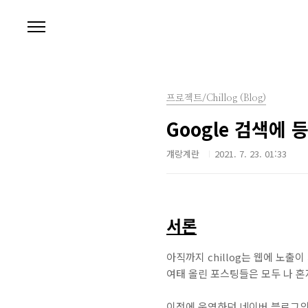
본문 바로가기
프로젝트/Chillog (Blog)
Google 검색에 등
걔랑계란
2021. 7. 23. 01:33
서론
아직까지 chillog는 웹에 노출이
여태 올린 포스팅들은 모두 나 혼
이전에 운영하던 네이버 블로그의