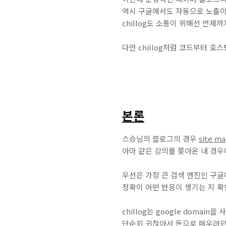
역시 구글에서도 자동으로 노출이 
chillog도 소통이 위해선 언제
다만 chillog처럼 코드부터 
본론
스승님의 블로그의 경우
site m
아마 같은 강의를 쫒아온 내 경우
우선은 가장 큰 검색 엔진인 구글
정확이 어떤 반응이 생기는 지 확
chillog는 google domain을
단순히 귀찮아서 돈으로 떼우려던