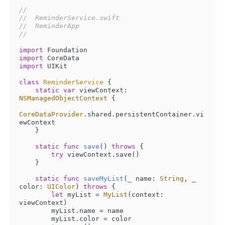
//
//  ReminderService.swift
//  ReminderApp
//
import
import
import
 UIKit

class
ReminderService
{

static
var
 viewContext: 
NSManagedObjectContext
 {

CoreDataProvider
.shared.persistentContainer.vi
ewContext

    }

static
func
save
()
throws
 {

try
 viewContext.save()

    }

static
func
saveMyList
(
_
name
: 
String
, 
_
color
: 
UIColor
)
throws
 {

let
 myList 
=
MyList
(context: 
viewContext)

        myList.name 
=
 name

        myList.color 
=
 color
