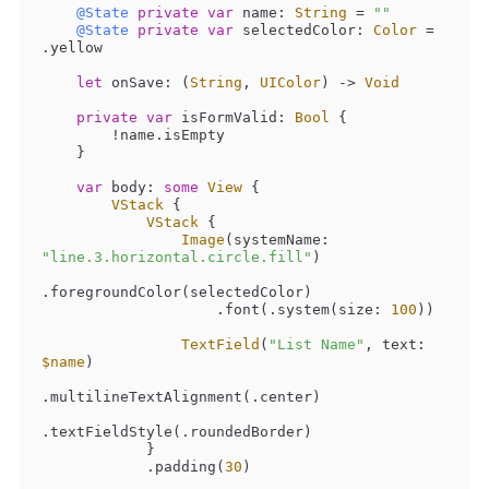
@State
private
var
 name: 
String
=
""
@State
private
var
 selectedColor: 
Color
=
.yellow

let
 onSave: (
String
, 
UIColor
) -> 
Void
private
var
 isFormValid: 
Bool
 {

!
name.isEmpty

    }

var
 body: 
some
View
 {

VStack
 {

VStack
 {

Image
(systemName: 
"line.3.horizontal.circle.fill"
)

.foregroundColor(selectedColor)

                    .font(.system(size: 
100
))

TextField
(
"List Name"
, text: 
$name
)

.multilineTextAlignment(.center)

.textFieldStyle(.roundedBorder)

            }

            .padding(
30
)
