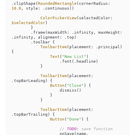
.clipShape(
RoundedRectangle
(cornerRadius: 
10.0
, style: .continuous))

ColorPickerView
(selectedColor: 
$selectedColor
)

        }

        .frame(maxWidth: .infinity, maxHeight: 
.infinity, alignment: .top)

        .toolbar {

ToolbarItem
(placement: .principal) 
{

Text
(
"New List"
)

                    .font(.headline)

            }

ToolbarItem
(placement: 
.topBarLeading) {

Button
(
"Close"
) {

                    dismiss()

                }

            }

ToolbarItem
(placement: 
.topBarTrailing) {

Button
(
"Done"
) {

// 
TODO:
 save function
                    onSave(name, 