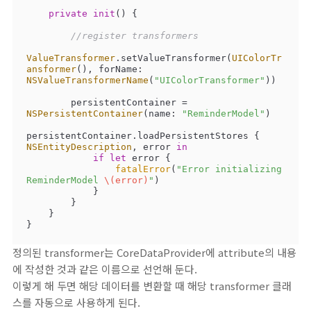
private
init
()
 {

//register transformers
ValueTransformer
.setValueTransformer(
UIColorTr
ansformer
(), forName: 
NSValueTransformerName
(
"UIColorTransformer"
))

        persistentContainer 
=
NSPersistentContainer
(name: 
"ReminderModel"
)

persistentContainer.loadPersistentStores { 
NSEntityDescription
, error 
in
if
let
 error {

fatalError
(
"Error initializing 
ReminderModel 
\(error)
"
)

            }

        }

    }

}
정의된 transformer는 CoreDataProvider에 attribute의 내용
에 작성한 것과 같은 이름으로 선언해 둔다.
이렇게 해 두면 해당 데이터를 변환할 때 해당 transformer 클래
스를 자동으로 사용하게 된다.