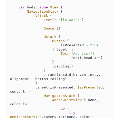
var
 body: 
some
View
 {

NavigationStack
 {

VStack
 {

Text
(
"Hello World"
)

Spacer
()

HStack
 {

Button
 {

                        isPresented 
=
true
                    } label: {

Text
(
"Add List"
)

                            .font(.headline)

                    }

                    .padding()

                }

                .frame(maxWidth: .infinity, 
alignment: .bottomTrailing)

            }

            .sheet(isPresented: 
$isPresented
, 
content: {

NavigationStack
 {

AddNewListView
 { name, 
color 
in
do
 {

try
ReminderService
.saveMyList(name, color)
