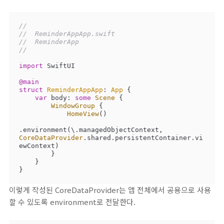
//
//  ReminderAppApp.swift
//  ReminderApp
//
import
 SwiftUI

@main
struct
ReminderAppApp
: 
App
{

var
 body: 
some
Scene
 {

WindowGroup
 {

HomeView
()

.environment(\.managedObjectContext, 
CoreDataProvider
.shared.persistentContainer.vi
ewContext)

        }

    }

}
이렇게 작성된 CoreDataProvider는 앱 전체에서 공용으로 사용
할 수 있도록 environment로 전달한다.