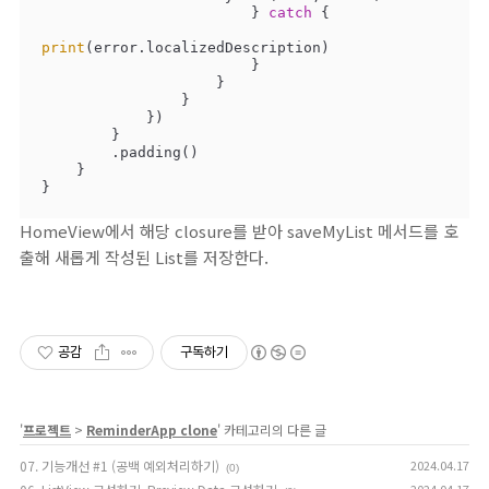
                        } 
catch
 {

print
(error.localizedDescription)

                        }

                    }

                }

            })

        }

        .padding()

    }

}
HomeView에서 해당 closure를 받아 saveMyList 메서드를 호
출해 새롭게 작성된 List를 저장한다.
공감
구독하기
'
프로젝트
>
ReminderApp clone
' 카테고리의 다른 글
07. 기능개선 #1 (공백 예외처리하기)
2024.04.17
(0)