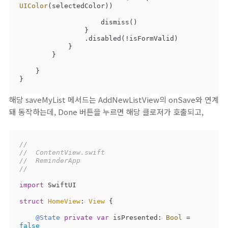
UIColor
(selectedColor))

                    dismiss()

                }

                .disabled(
!
isFormValid)

            }

        }

    }

}
해당 saveMyList 메서드는 AddNewListView의 onSave와 연계
돼 동작하는데, Done 버튼을 누르면 해당 클로저가 호출되고,
//
//  ContentView.swift
//  ReminderApp
//
import
 SwiftUI

struct
HomeView
: 
View
{

@State
private
var
 isPresented: 
Bool
=
false