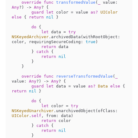
override
func
transformedValue
(
_
value
: 
Any
?
)
 -> 
Any
?
 {

guard
let
 color 
=
 value 
as?
UIColor
else
 { 
return
nil
 }

do
 {

let
 data 
=
try
NSKeyedArchiver
.archivedData(withRootObject: 
color, requiringSecureCoding: 
true
)

return
 data

        } 
catch
 {

return
nil
        }

    }

override
func
reverseTransformedValue
(
_
value
: 
Any
?
)
 -> 
Any
?
 {

guard
let
 data 
=
 value 
as?
Data
else
 { 
return
nil
 }

do
 {

let
 color 
=
try
NSKeyedUnarchiver
.unarchivedObject(ofClass: 
UIColor
.
self
, from: data)

return
 color

        } 
catch
 {

return
nil
        }
